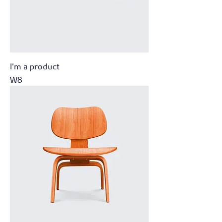
I'm a product
가격
₩8