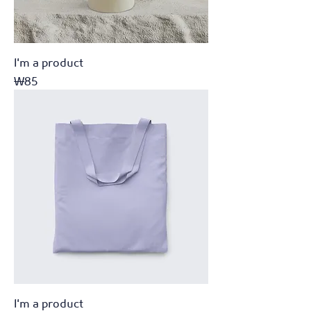
I'm a product
가격
₩85
I'm a product