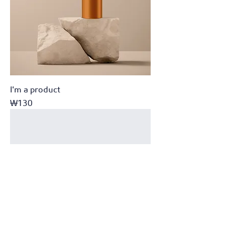
I'm a product
가격
₩130