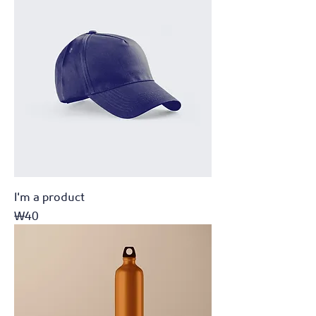
I'm a product
가격
₩40