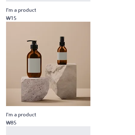
I'm a product
가격
₩15
I'm a product
가격
₩85