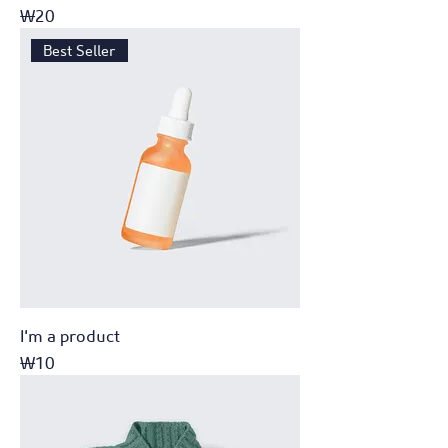
가격
₩20
Best Seller
I'm a product
가격
₩10