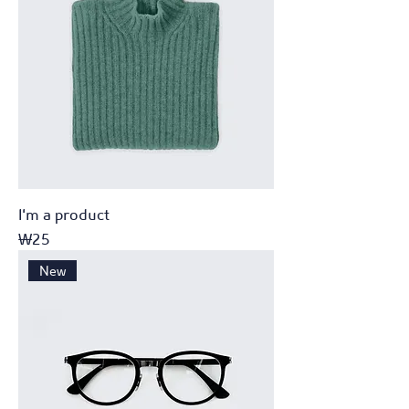
I'm a product
가격
₩25
New